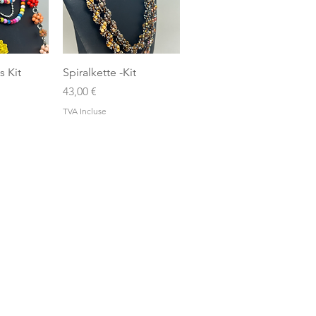
apide
Aperçu rapide
s Kit
Spiralkette -Kit
Prix
43,00 €
TVA Incluse