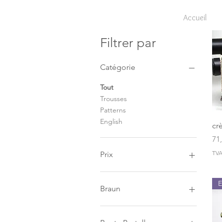
Accueil
Filtrer par
Catégorie
Tout
Trousses
Patterns
English
cr
Pri
71
TVA
Prix
13 €
71 €
Braun