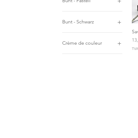
Bunt - Pastell
Bunt - Schwarz
Sa
Pri
13
Crème de couleur
TVA