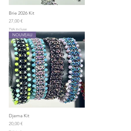
Brie 2026 Kit
Prix
27,00 €
TVA Incluse
NOUVEAU
Djema Kit
Prix
20,00 €