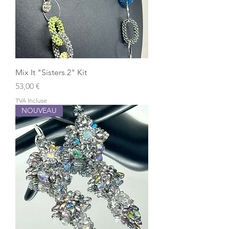
Mix It "Sisters 2" Kit
Prix
53,00 €
TVA Incluse
NOUVEAU