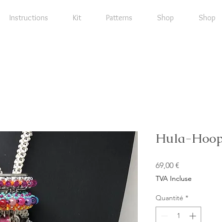
Instructions
Kit
Patterns
Shop
Shop
Hula-Hoop
Prix
69,00 €
TVA Incluse
Quantité
*