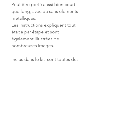
Peut être porté aussi bien court
que long, avec ou sans éléments
métalliques.
Les instructions expliquent tout
étape par étape et sont
également illustrées de
nombreuses images.
Inclus dans le kit sont toutes des
perles, des éléments métalliques
ainsi que la chaîne d'extension.
Mais pas d'aiguille et de fil.
Les instructions doivent être
commandées séparément.
Matériel
Rocailles taille 08, 11 et 15
Langue