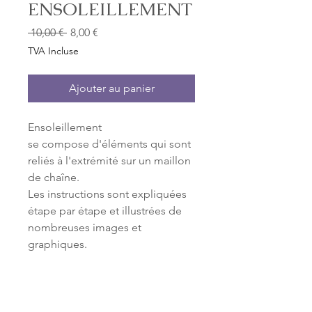
ENSOLEILLEMENT
Prix
Prix
 10,00 € 
8,00 €
original
promotionnel
TVA Incluse
Ajouter au panier
Ensoleillement
se compose d'éléments qui sont
reliés à l'extrémité sur un maillon
de chaîne.
Les instructions sont expliquées
étape par étape et illustrées de
nombreuses images et
graphiques.
Matériel