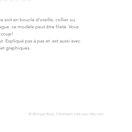
 soit en boucle d'oreille, collier ou
ue ce modèle peut être fileté. Vous
e coup!
t Expliqué pas à pas et est aussi avec
 et graphiques.
© 2015 par Bijou. Fièrement créé avec
Wix.com