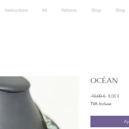
Instructions
Kit
Patterns
Shop
Shop
OCÉAN
Prix
Prix
 10,00 € 
8,00 €
original
prom
TVA Incluse
Aj