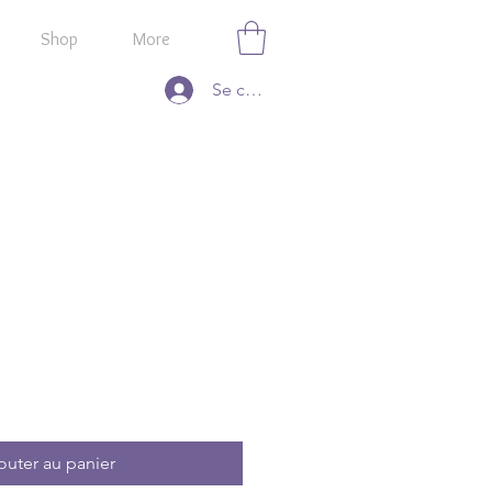
Shop
More
Se connecter
otionnel
outer au panier