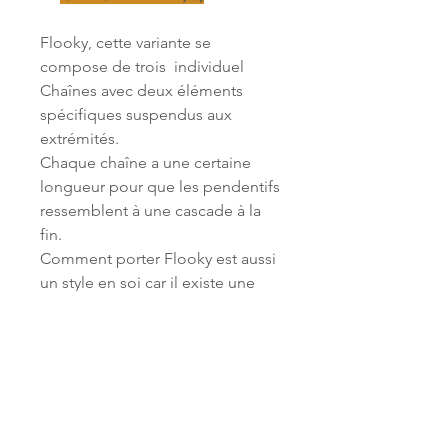
Flooky, cette variante se
compose de trois individuel
Chaînes avec deux éléments
spécifiques suspendus aux
extrémités.
Chaque chaîne a une certaine
longueur pour que les pendentifs
ressemblent à une cascade à la
fin.
Comment porter Flooky est aussi
un style en soi car il existe une
multitude d'options.
Le kit comprend toutes les perles
nécessaires.
Merci et amusez-vous