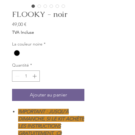
FLOOKY - noir
Prix
49,00 €
TVA Incluse
La couleur noire
*
Quantité
*
Ajouter au panier
IMPORTANT : JUSQU'À
DIMANCHE, SI LE KIT ACHÈTE
LES INSTRUCTIONS
GRATUITEMENT. ;O)